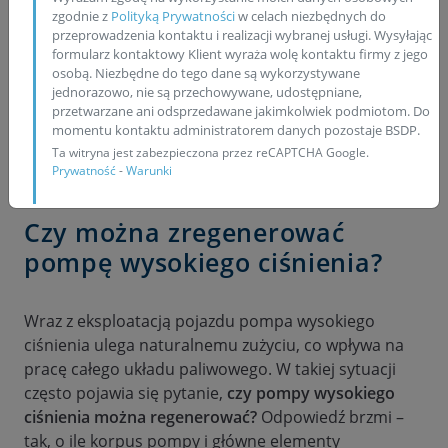
używane z gwarancją
zgodnie z
Polityką Prywatności
w celach niezbędnych do
przeprowadzenia kontaktu i realizacji wybranej usługi. Wysyłając
formularz kontaktowy Klient wyraża wolę kontaktu firmy z jego
osobą. Niezbędne do tego dane są wykorzystywane
jednorazowo, nie są przechowywane, udostępniane,
DOSTĘPNE OD RĘKI
przetwarzane ani odsprzedawane jakimkolwiek podmiotom. Do
momentu kontaktu administratorem danych pozostaje BSDP.
Ta witryna jest zabezpieczona przez reCAPTCHA Google.
ATRAKCYJNE CENY
Prywatność
-
Warunki
Czy można zregenerować
pompę wysokiego ciśnienia?
Wraz z eksploatacją pojazdu pompa wysokiego
ciśnienia ulega naturalnemu zużyciu, co wpływa na
pracę całego układu paliwowego. W takiej sytuacji
często pojawia się pytanie,
czy pompy wysokiego
ciśnienia można regenerować?
Odpowiedź brzmi –
tak, o ile korpus pompy i główne elementy