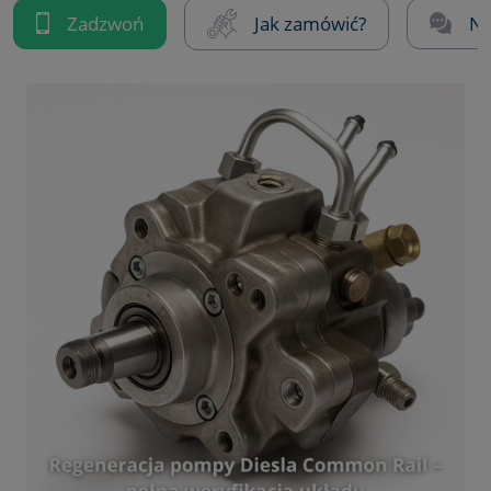
Zadzwoń
Jak zamówić?
Na