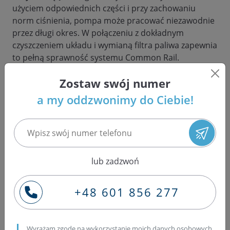
użyciem odpowiednich części i przy zachowaniu
norm ciśnienia, pompa może pracować niezawodnie
przez długi okres. W połączeniu z dokładnym
czyszczeniem układu i wymianą filtra paliwa zapewnia
to pełną sprawność systemu Common Rail.
Zostaw swój numer
a my oddzwonimy do Ciebie!
Zadzwoń +48 601 856 277
- nasi specjaliści pomogą Ci wybrać
właściwe części
lub zadzwoń
W naszej ofercie znajdziesz
wtryskiwacze
,
pompowtryskiwacze
oraz
pompy Common
+48 601 856 277
Rail!
nowe
regenerowane na wymianę
Wyrażam zgodę na wykorzystanie moich danych osobowych