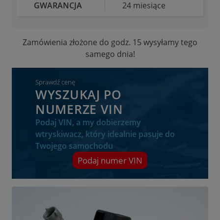
GWARANCJA
24 miesiące
Zamówienia złożone do godz. 15 wysyłamy tego
samego dnia!
Sprawdź cenę
WYSZUKAJ PO
NUMERZE VIN
Podaj VIN, a my dobierzemy
wtryskiwacz, który idealnie pasuje do
Twojego samochodu
Podaj numer VIN