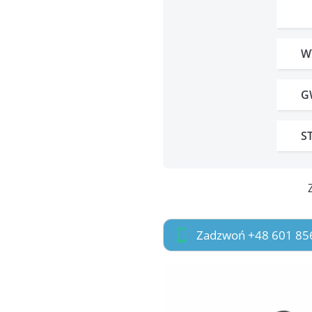
W
G
S
Zadzwoń +48 601 85