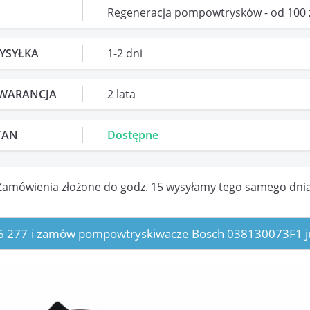
Regeneracja pompowtrysków - od 100 
YSYŁKA
1-2 dni
WARANCJA
2 lata
TAN
Dostępne
Zamówienia złożone do godz. 15 wysyłamy tego samego dnia
6 277
i zamów pompowtryskiwacze Bosch 038130073F1 ju