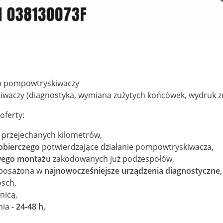
 pompowtryskiwaczy
aczy (diagnostyka, wymiana zużytych końcówek, wydruk ze
oferty:
u przejechanych kilometrów,
obierczego
potwierdzające działanie pompowtryskiwacza,
wego montażu
zakodowanych już podzespołów,
yposażona w
najnowocześniejsze urządzenia diagnostyczne
,
osch,
nicą,
nia -
24-48 h,