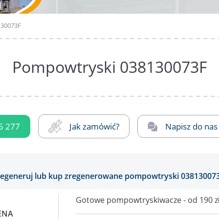
130073F
Pompowtryski 038130073F
6 277
Jak zamówić?
Napisz do nas
regeneruj lub kup zregenerowane pompowtryski 038130073
Gotowe pompowtryskiwacze - od 190 z
ENA