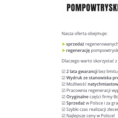
Nasza oferta obejmuje:
➤
sprzedaż
regenerowanych
➤
regenerację
pompowtryskiw
Dlaczego warto skorzystać z 
☑
2 lata gwarancji
bez limit
☑
Wydruk ze stanowiska pr
☑ Możliwość
natychmiasto
☑ Pracownia regeneracji w
☑
Oryginalne
części firmy B
☑
Sprzedaż
w Polsce i za gra
☑ Szybki czas realizacji zlece
☑ Najlepsze ceny w Polsce!