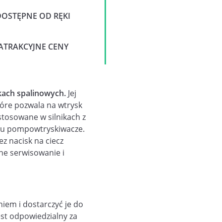
DOSTĘPNE OD RĘKI
ATRAKCYJNE CENY
kach spalinowych.
Jej
tóre pozwala na wtrysk
stosowane w silnikach z
ypu pompowtryskiwacze.
z nacisk na ciecz
rne serwisowanie i
iem i dostarczyć je do
st odpowiedzialny za