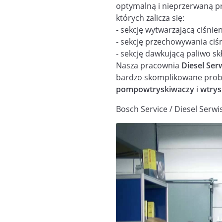
optymalną i nieprzerwaną pra
których zalicza się:
- sekcję wytwarzającą ciśnie
- sekcję przechowywania ciś
- sekcję dawkującą paliwo sk
Nasza pracownia
Diesel Ser
bardzo skomplikowane probl
pompowtryskiwaczy
i
wtrys
Bosch Service / Diesel Serwi