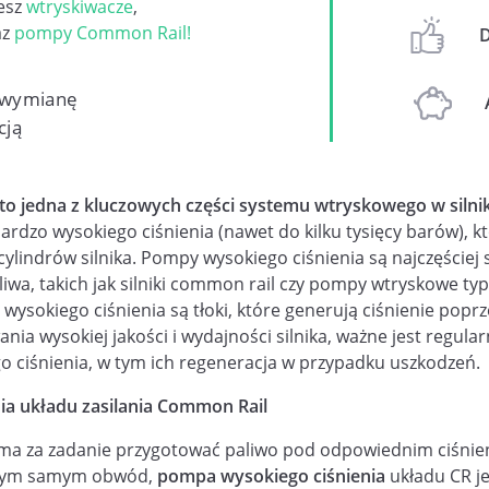
iesz
wtryskiwacze
,
az
pompy Common Rail!
 wymianę
cją
to jedna z kluczowych części systemu wtryskowego w silni
ardzo wysokiego ciśnienia (nawet do kilku tysięcy barów), k
cylindrów silnika. Pompy wysokiego ciśnienia są najczęściej 
iwa, takich jak silniki common rail czy pompy wtryskowe t
sokiego ciśnienia są tłoki, które generują ciśnienie poprze
nia wysokiej jakości i wydajności silnika, ważne jest regula
 ciśnienia, w tym ich regeneracja w przypadku uszkodzeń.
ia układu zasilania Common Rail
ma za zadanie przygotować paliwo pod odpowiednim ciśnien
 Tym samym obwód,
pompa wysokiego ciśnienia
układu CR je