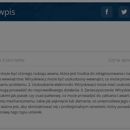
wpis
 3 lata temu
Czy ta opi
może być różnego rodzaju awaria, która jest trudna do zdiagnozowania i na
e wewnętrzne: Wtryskiwacz może być uszkodzony wewnątrz, co może prow
owaniu problemu. 2. Uszkodzenie elektroniki: Wtryskiwacz może mieć uszkod
óre mogą prowadzić do nieprawidłowego działania. 3. Zanieczyszczenie: Wtrys
akimi jak piasek czy osad paliwowy, co może prowadzić do zatkania i awarii
u mechanicznemu, takie jak pęknięcie lub złamanie, co uniemożliwia jego dz
 ważne jest, aby skontaktować się z profesjonalnym serwisem, który posia
prawy tego typu usterek.