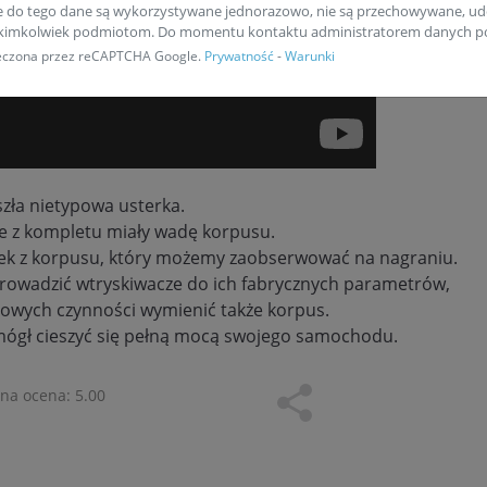
e do tego dane są wykorzystywane jednorazowo, nie są przechowywane, ud
akimkolwiek podmiotom. Do momentu kontaktu administratorem danych po
pieczona przez reCAPTCHA Google.
Prywatność
-
Warunki
zła nietypowa usterka.
e z kompletu miały wadę korpusu.
ciek z korpusu, który możemy zaobserwować na nagraniu.
rowadzić wtryskiwacze do ich fabrycznych parametrów,
owych czynności wymienić także korpus.
 mógł cieszyć się pełną mocą swojego samochodu.
lna ocena:
5.00