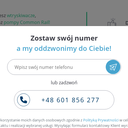
iesz
wtryskiwacze
,
az
pompy Common Rail!
Zostaw swój numer
 wymianę
a my oddzwonimy do Ciebie!
cją
ają ciekawsze przypadki wad wtryskiwaczy.
taw wtrysków do trzylitrowego silnika
BMW
.
lub zadzwoń
+48 601 856 277
korzystanie moich danych osobowych zgodnie z
Polityką Prywatności
w cel
ktu i realizacji wybranej usługi. Wysyłając formularz kontaktowy Klient wyr