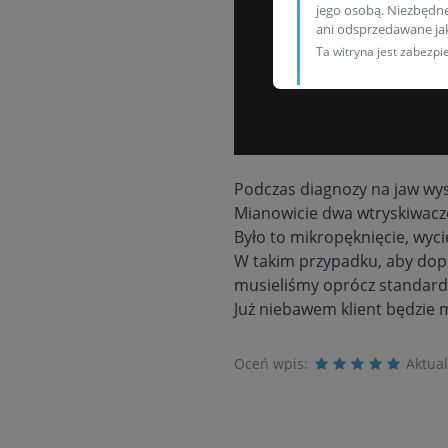
jego osobą. Niezbędn
ani odsprzedawane j
Ta witryna jest zabez
Podczas diagnozy na jaw wys
Mianowicie dwa wtryskiwacz
Było to mikropęknięcie, wy
W takim przypadku, aby dop
musieliśmy oprócz standard
Już niebawem klient będzie
Oceń wpis:
Aktua