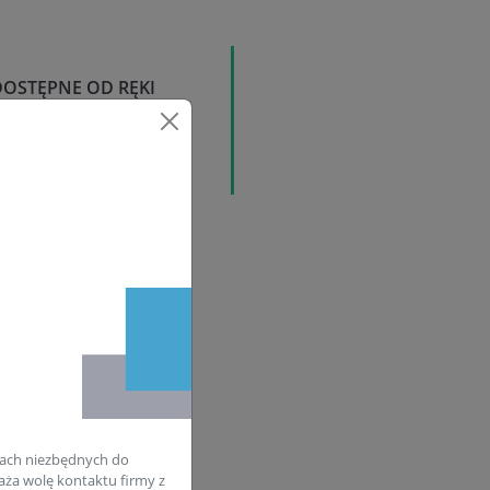
DOSTĘPNE OD RĘKI
ATRAKCYJNE CENY
ach niezbędnych do
aża wolę kontaktu firmy z