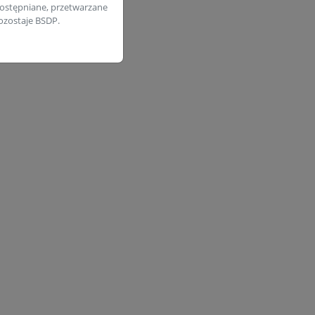
ostępniane, przetwarzane
zostaje BSDP.