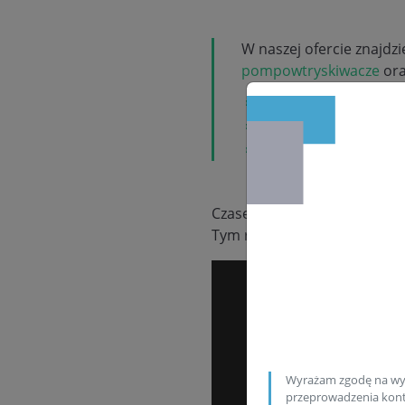
W naszej ofercie znajdz
pompowtryskiwacze
or
nowe
regenerowane na
używane z gwaran
Czasem do naszych rąk trafi
Tym razem otrzymaliśmy zes
Wyrażam zgodę na wy
przeprowadzenia konta