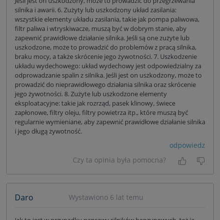
Jeśli jest on uszkodzony, może to prowadzić do przegrzewania
silnika i awarii. 6. Zużyty lub uszkodzony układ zasilania:
wszystkie elementy układu zasilania, takie jak pompa paliwowa,
filtr paliwa i wtryskiwacze, muszą być w dobrym stanie, aby
zapewnić prawidłowe działanie silnika. Jeśli są one zużyte lub
uszkodzone, może to prowadzić do problemów z pracą silnika,
braku mocy, a także skrócenie jego żywotności. 7. Uszkodzenie
układu wydechowego: układ wydechowy jest odpowiedzialny za
odprowadzanie spalin z silnika. Jeśli jest on uszkodzony, może to
prowadzić do nieprawidłowego działania silnika oraz skrócenie
jego żywotności. 8. Zużyte lub uszkodzone elementy
eksploatacyjne: takie jak rozrząd, pasek klinowy, świece
zapłonowe, filtry oleju, filtry powietrza itp., które muszą być
regularnie wymieniane, aby zapewnić prawidłowe działanie silnika
i jego długą żywotność.
odpowiedz
Czy ta opinia była pomocna?
Tak, była
Nie 
Daro
Wystawiono 6 lat temu