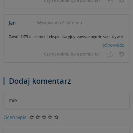
Czy ta opinia była pomocna?
Tak, była
Nie 
Jan
Wystawiono 9 lat temu
Zawór N75 to element eksploatacyjny, zawsze będzie się zużywał
odpowiedz
Czy ta opinia była pomocna?
Tak, była
Nie 
Dodaj komentarz
Imię
Oceń wpis: