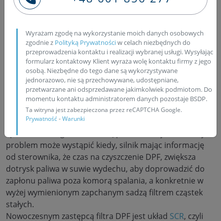
5. DPF i SCR, czyli EURO 5 w praktyce
Filtr cząstek stałych jest kolejną pozycją na naszej liście,
Wyrażam zgodę na wykorzystanie moich danych osobowych
a za zadanie ma oczyszczanie spalin ze szkodliwej sadzy,
zgodnie z
Polityką Prywatności
w celach niezbędnych do
którą później, przy odpowiednich warunkach jezdnych
przeprowadzenia kontaktu i realizacji wybranej usługi. Wysyłając
wypala. Stąd też czasem, ów czarny dym, który
formularz kontaktowy Klient wyraża wolę kontaktu firmy z jego
osobą. Niezbędne do tego dane są wykorzystywane
wydostaje się z układu wydechowego, podczas
jednorazowo, nie są przechowywane, udostępniane,
gwałtownego zwiększania obrotów pracy silnika diesla.
przetwarzane ani odsprzedawane jakimkolwiek podmiotom. Do
Bez odpowiedniej higieny użytkowania tego podzespołu,
momentu kontaktu administratorem danych pozostaje BSDP.
możemy doprowadzić do prawdziwego spustoszenia w
Ta witryna jest zabezpieczona przez reCAPTCHA Google.
Prywatność
-
Warunki
silniku, na przykład, poprzez zatarcie się silnika
spowodowanego obecnością paliwa w oleju. Podobny
problem może wystąpić kiedy, silnik mając informację
od sterownika, że czas na czyszczenie DPF, zwiększa
dotrysk paliwa w suwie wydechu, aby doprowadzić do
zapłonu paliwa poza komorą spalania, a konkretnie w
wyżej wymienionym zapchanym sadzą filtrem cząstek
stałych.
Nowoczesnym zastępcą filtra DPF jest układ
SCR
, czyli