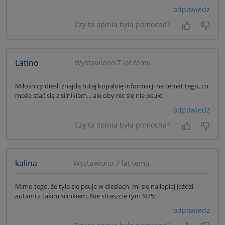
odpowiedz
Czy ta opinia była pomocna?
Tak, była
Nie 
Latino
Wystawiono 7 lat temu
Miłośnicy diesli znajdą tutaj kopalnię informacji na temat tego, co
może stać się z silnikiem... ale oby nic się nie psuło
odpowiedz
Czy ta opinia była pomocna?
Tak, była
Nie 
kalina
Wystawiono 7 lat temu
Mimo tego, że tyle się psuje w dieslach, mi się najlepiej jeździ
autami z takim silnikiem. Nie straszcie tym N75!
odpowiedz