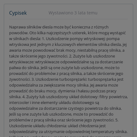
Cypisek
Wystawiono 3 lata temu
Naprawa silników diesla może być konieczna z różnych
powodów. Oto kilka najczęstszych usterek, które mogą wystąpić
w silnikach diesla: 1. Uszkodzenie pompy wtryskowej: pompa
wtryskowa jest jednym z kluczowych elementów silnika diesla, jej
awaria może powodować brak mocy, niestabilną pracę silnika, a
także skrócenie jego żywotności. 2. Zużyte lub uszkodzone
wtryskiwacze: wtryskiwacze odpowiedzialne są za dostarczanie
paliwa do silnika. Jeśli są one zużyte lub uszkodzone, może to
prowadzić do problemów z pracą silnika, a także skrócenie jego
żywotności. 3. Uszkodzenie turbosprężarki: turbosprężarka jest
odpowiedzialna za zwiększanie mocy silnika. Jej awaria może
prowadzić do braku mocy, dymienia i hałasu podczas pracy
silnika. 4. Zużyty lub uszkodzony układ dolotowy: filtry powietrza,
intercooler i inne elementy układu dolotowego są
odpowiedzialne za dostarczanie czystego powietrza do silnika.
Jeśli są one zużyte lub uszkodzone, może to prowadzić do
problemów z pracą silnika oraz skrócenie jego żywotności. 5.
Uszkodzenie układu chłodzenia: układ chłodzenia jest
odpowiedzialny za utrzymanie odpowiedniej temperatury silnika.