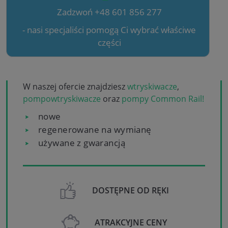
Zadzwoń +48 601 856 277
- nasi specjaliści pomogą Ci wybrać właściwe
części
W naszej ofercie znajdziesz
wtryskiwacze
,
pompowtryskiwacze
oraz
pompy Common Rail!
nowe
regenerowane na wymianę
używane z gwarancją
DOSTĘPNE OD RĘKI
ATRAKCYJNE CENY