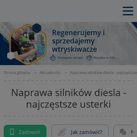
Regenerujemy i
sprzedajemy
wtryskiwacze
Dostępne od ręki
Wysyłka w 24h
Strona główna
Aktualności
Naprawa silników diesla - najczęstsze
Naprawa silników diesla -
najczęstsze usterki
Zadzwoń
Jak zamówić?
Na