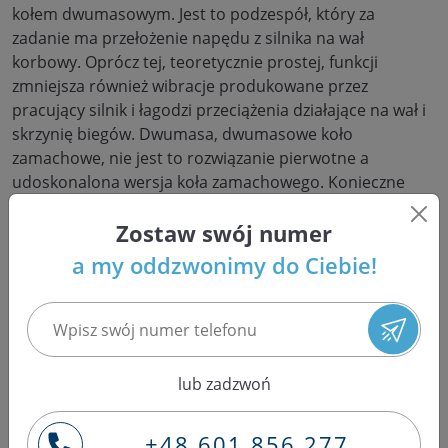
kołem dwumasowym. Jest to podzespół, który za
zadanie ma przełożenie napędu z silnika na wał
korbowy. Oprócz tej, teoretycznie prostej, funkcji
zmniejsza również wibracje produkowane przez
pracujący silnik i łagodzi przeciążenia działające na wał i
skrzynię biegów. Dwumasa, dwumasowe koło
zamachowe, nie jest to rozwiązanie pierwotne a
udoskonalona wersja koła zamachowego. Konieczne
stało się wykorzystywanie takiego mechanizmu z racji
faktu, że energia silnika przekazywana jest tylko w
Zostaw swój numer
jednym suwie – pracy. Koło zamachowe ma za zadanie
a my oddzwonimy do Ciebie!
utrzymać płynność pracy silnika. Jest to podzespół
delikatny, który zmuszany do pracy na niskich obrotach,
lub gwałtownego ruszania, potrafi z czasem stracić
swoją żywotność i ulec awarii. Uszkodzone koło
zamachowe może sprawiać wrażenie, że
nierówna jest
lub zadzwoń
praca silnika "na zimnym"
, czyli zanim temperatura
osiągnie optymalny dla silnika poziom około 90 stopni.
+48 601 856 277