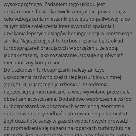
wysokoprężnego. Zadaniem tego układu jest
dostarczanie do silnika zwiększonej ilości powietrza, w
celu wzbogacenia mieszanki powietrzno-paliwowej, a co
za tym idzie zwiększenia intensywności spalania i
uzyskania lepszych osiągów bez ingerencji w konstrukcję
silnika. Najczęściej jest to turbosprężarka bądź układ
turbosprężarek pracujących w sprzężeniu ze sobą,
jednak czasem, jako rozwiązanie, stosuje się również
mechaniczny kompresor.
Do uszkodzeń turbosprężarki należy zaliczyć
uszkodzenia zarówno części ciepłej (turbiny), zimnej
(sprężarki) i łączącego je rdzenia. Uszkodzenia
najczęściej są mechaniczne, a więc wywołane przez ciała
obce i zanieczyszczenia. Dodatkowo współcześnie wśród
turbosprężarek wyposażonych w zmienną geometrię
dodatkowo należy zadbać o sterowanie łopatkami VGT.
Zbyt duża ilość sadzy w gazach wydechowych prowadzi
do gromadzenia się nagaru na łopatkach turbiny lub na
sztandze, która łopatkami porusza, a to z kolei zwiększa