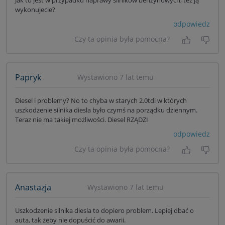
Jak to jest w przypadku naprawy silników benzynowych, też ją
wykonujecie?
odpowiedz
Czy ta opinia była pomocna?
Tak, była
Nie 
Papryk
Wystawiono 7 lat temu
Diesel i problemy? No to chyba w starych 2.0tdi w których
uszkodzenie silnika diesla było czymś na porządku dziennym.
Teraz nie ma takiej możliwości. Diesel RZĄDZI
odpowiedz
Czy ta opinia była pomocna?
Tak, była
Nie 
Anastazja
Wystawiono 7 lat temu
Uszkodzenie silnika diesla to dopiero problem. Lepiej dbać o
auta, tak żeby nie dopuścić do awarii.