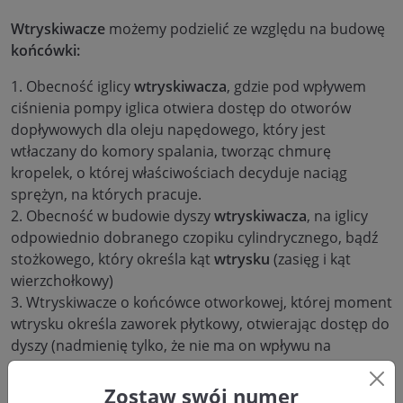
Wtryskiwacze
możemy podzielić ze względu na budowę
końcówki:
1. Obecność iglicy
wtryskiwacza
, gdzie pod wpływem
ciśnienia pompy iglica otwiera dostęp do otworów
dopływowych dla oleju napędowego, który jest
wtłaczany do komory spalania, tworząc chmurę
kropelek, o której właściwościach decyduje naciąg
sprężyn, na których pracuje.
2. Obecność w budowie dyszy
wtryskiwacza
, na iglicy
odpowiednio dobranego czopiku cylindrycznego, bądź
stożkowego, który określa kąt
wtrysku
(zasięg i kąt
wierzchołkowy)
3. Wtryskiwacze o końcówce otworkowej, której moment
wtrysku określa zaworek płytkowy, otwierając dostęp do
dyszy (nadmienię tylko, że nie ma on wpływu na
parametry wtrysku – wszystko określa budowa otworów
dyszy)
Zostaw swój numer