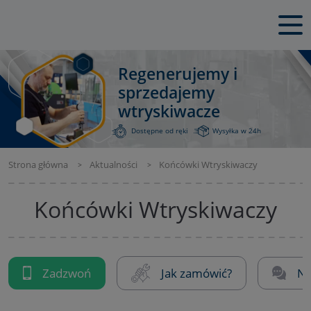
Regenerujemy i
sprzedajemy
wtryskiwacze
Dostępne od ręki
Wysyłka w 24h
Strona główna
Aktualności
Końcówki Wtryskiwaczy
Końcówki Wtryskiwaczy
Zadzwoń
Jak zamówić?
Na