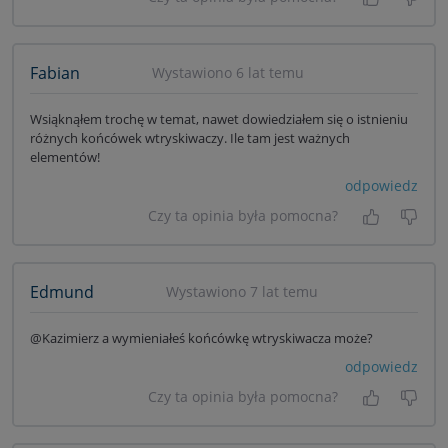
Tak, była
Nie 
Fabian
Wystawiono 6 lat temu
Wsiąknąłem trochę w temat, nawet dowiedziałem się o istnieniu
różnych końcówek wtryskiwaczy. Ile tam jest ważnych
elementów!
odpowiedz
Czy ta opinia była pomocna?
Tak, była
Nie 
Edmund
Wystawiono 7 lat temu
@Kazimierz a wymieniałeś końcówkę wtryskiwacza może?
odpowiedz
Czy ta opinia była pomocna?
Tak, była
Nie 