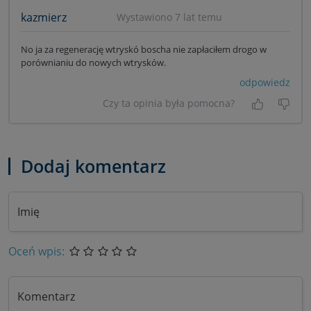
kazmierz
Wystawiono 7 lat temu
No ja za regenerację wtryskó boscha nie zapłaciłem drogo w
porównianiu do nowych wtrysków.
odpowiedz
Czy ta opinia była pomocna?
Tak, była
Nie 
Dodaj komentarz
Imię
Oceń wpis:
Komentarz