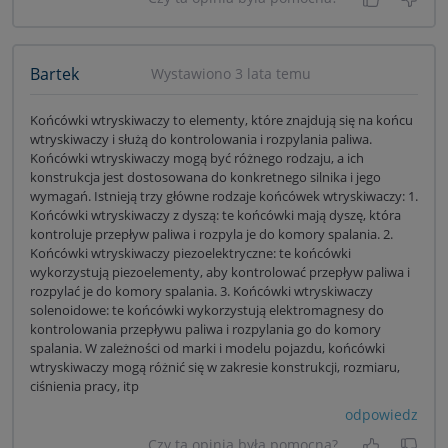
Tak, była
Nie 
Bartek
Wystawiono 3 lata temu
Końcówki wtryskiwaczy to elementy, które znajdują się na końcu
wtryskiwaczy i służą do kontrolowania i rozpylania paliwa.
Końcówki wtryskiwaczy mogą być różnego rodzaju, a ich
konstrukcja jest dostosowana do konkretnego silnika i jego
wymagań. Istnieją trzy główne rodzaje końcówek wtryskiwaczy: 1.
Końcówki wtryskiwaczy z dyszą: te końcówki mają dyszę, która
kontroluje przepływ paliwa i rozpyla je do komory spalania. 2.
Końcówki wtryskiwaczy piezoelektryczne: te końcówki
wykorzystują piezoelementy, aby kontrolować przepływ paliwa i
rozpylać je do komory spalania. 3. Końcówki wtryskiwaczy
solenoidowe: te końcówki wykorzystują elektromagnesy do
kontrolowania przepływu paliwa i rozpylania go do komory
spalania. W zależności od marki i modelu pojazdu, końcówki
wtryskiwaczy mogą różnić się w zakresie konstrukcji, rozmiaru,
ciśnienia pracy, itp
odpowiedz
Czy ta opinia była pomocna?