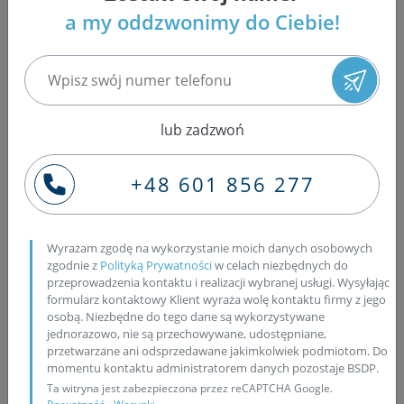
Wszystkie wymienione odmiany wtryskiwaczy, a raczej
a my oddzwonimy do Ciebie!
ich
końcówek
, muszą zostać odpowiednio dobrane pod
komorę spalania w silniku i mieć właściwie ustawione
parametry, aby odpowiednio przebiegał wtrysk, a
konkretnie dawka i czas trwania, oraz rozpylenie paliwa,
czyli zasięg
wtrysku
i kąt wierzchołkowy rozpylenia.
lub zadzwoń
+48 601 856 277
Wyrażam zgodę na wykorzystanie moich danych osobowych
zgodnie z
Polityką Prywatności
w celach niezbędnych do
przeprowadzenia kontaktu i realizacji wybranej usługi. Wysyłając
formularz kontaktowy Klient wyraża wolę kontaktu firmy z jego
osobą. Niezbędne do tego dane są wykorzystywane
jednorazowo, nie są przechowywane, udostępniane,
przetwarzane ani odsprzedawane jakimkolwiek podmiotom. Do
momentu kontaktu administratorem danych pozostaje BSDP.
Ta witryna jest zabezpieczona przez reCAPTCHA Google.