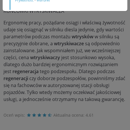
Prywatność
-
Warunki
KOŃCÓWKI WTRYSKIWACZA
Ergonomię pracy, pożądane osiągi i właściwą żywotność
udaje się osiągnąć w silniku diesla jedynie, gdy wartości
parametrów podczas montażu
wtrysków
w silniku są
precyzyjnie dobrane, a
wtryskiwacze
są odpowiednio
zainstalowane. Jak wspomniałem już, we wcześniejszej
części, cena
wtryskiwaczy
jest stosunkowo wysoka,
dlatego dużo bardziej ergonomicznym rozwiązaniem
jest
regeneracja
tego podzespołu. Dlatego podczas
regeneracji
czy doborze podzespołów, powinniśmy zdać
się na fachowców w autoryzowanej stacji obsługi
pojazdów. Tylko wtedy możemy oczekiwać jakościowej
usługi, a jednocześnie otrzymamy na takową gwarancję.
Oceń wpis:
Aktualna ocena:
4.61