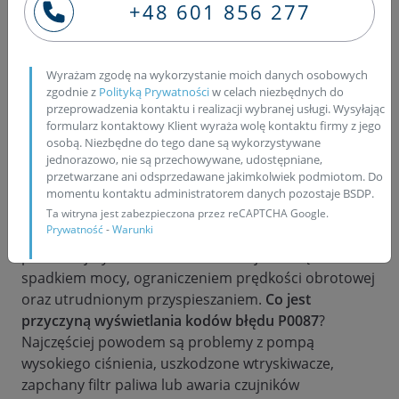
+48 601 856 277
ATRAKCYJNE CENY
Wyrażam zgodę na wykorzystanie moich danych osobowych
Czy P0087 może powodować
zgodnie z
Polityką Prywatności
w celach niezbędnych do
przeprowadzenia kontaktu i realizacji wybranej usługi. Wysyłając
tryb awaryjny?
formularz kontaktowy Klient wyraża wolę kontaktu firmy z jego
osobą. Niezbędne do tego dane są wykorzystywane
jednorazowo, nie są przechowywane, udostępniane,
Kod P0087 jest sygnałem, że w szynie paliwowej
przetwarzane ani odsprzedawane jakimkolwiek podmiotom. Do
układu common rail występuje zbyt niskie ciśnienie.
momentu kontaktu administratorem danych pozostaje BSDP.
W takiej sytuacji sterownik silnika aktywuje tryb
Ta witryna jest zabezpieczona przez reCAPTCHA Google.
Prywatność
-
Warunki
awaryjny, aby chronić jednostkę przed
poważniejszymi uszkodzeniami. Objawia się to
spadkiem mocy, ograniczeniem prędkości obrotowej
oraz utrudnionym przyspieszaniem.
Co jest
przyczyną wyświetlania kodów błędu P0087
?
Najczęściej powodem są problemy z pompą
wysokiego ciśnienia, uszkodzone wtryskiwacze,
zapchany filtr paliwa lub awaria czujników