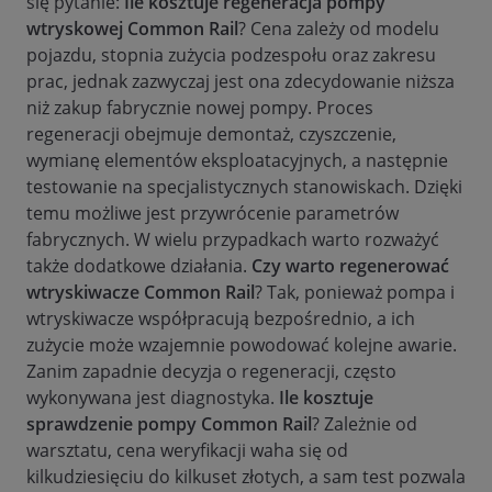
się pytanie:
Ile kosztuje regeneracja pompy
wtryskowej Common Rail
? Cena zależy od modelu
pojazdu, stopnia zużycia podzespołu oraz zakresu
prac, jednak zazwyczaj jest ona zdecydowanie niższa
niż zakup fabrycznie nowej pompy. Proces
regeneracji obejmuje demontaż, czyszczenie,
wymianę elementów eksploatacyjnych, a następnie
testowanie na specjalistycznych stanowiskach. Dzięki
temu możliwe jest przywrócenie parametrów
fabrycznych. W wielu przypadkach warto rozważyć
także dodatkowe działania.
Czy warto regenerować
wtryskiwacze Common Rail
? Tak, ponieważ pompa i
wtryskiwacze współpracują bezpośrednio, a ich
zużycie może wzajemnie powodować kolejne awarie.
Zanim zapadnie decyzja o regeneracji, często
wykonywana jest diagnostyka.
Ile kosztuje
sprawdzenie pompy Common Rail
? Zależnie od
warsztatu, cena weryfikacji waha się od
kilkudziesięciu do kilkuset złotych, a sam test pozwala