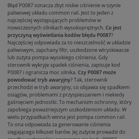
Błąd P0087 oznacza zbyt niskie ciśnienie w szynie
paliwowej układu common rail. Jest to jeden z
najczęściej występujących problemów w
nowoczesnych silnikach wysokoprężnych.
Co jest
przyczyną wyświetlania kodów błędu P0087
?
Najczęściej odpowiada za to nieszczelność w układzie
paliwowym, zapchany filtr, uszkodzone wtryskiwacze
lub zużyta pompa wysokiego ciśnienia. Gdy
sterownik wykryje spadek ciśnienia, zapisuje kod
P0087 i ogranicza moc silnika.
Czy P0087 może
powodować tryb awaryjny
? Tak, sterownik
przechodzi w tryb awaryjny, co objawia się spadkiem
osiągów, problemami z przyspieszaniem i niekiedy
gaśnięciem jednostki. To mechanizm ochronny, który
zapobiega poważniejszym uszkodzeniom układu. W
wielu przypadkach winna jest pompa common rail.
To ona odpowiada za generowanie ciśnienia
sięgającego kilkuset barów. Jej zużycie prowadzi do