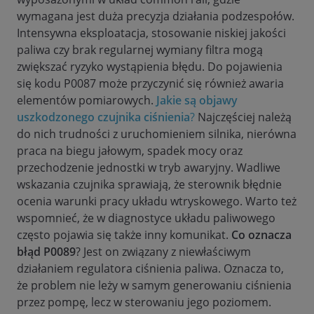
wymagana jest duża precyzja działania podzespołów.
Intensywna eksploatacja, stosowanie niskiej jakości
paliwa czy brak regularnej wymiany filtra mogą
zwiększać ryzyko wystąpienia błędu. Do pojawienia
się kodu P0087 może przyczynić się również awaria
elementów pomiarowych.
Jakie są objawy
uszkodzonego czujnika ciśnienia
?
Najczęściej należą
do nich trudności z uruchomieniem silnika, nierówna
praca na biegu jałowym, spadek mocy oraz
przechodzenie jednostki w tryb awaryjny. Wadliwe
wskazania czujnika sprawiają, że sterownik błędnie
ocenia warunki pracy układu wtryskowego. Warto też
wspomnieć, że w diagnostyce układu paliwowego
często pojawia się także inny komunikat.
Co oznacza
błąd P0089
? Jest on związany z niewłaściwym
działaniem regulatora ciśnienia paliwa. Oznacza to,
że problem nie leży w samym generowaniu ciśnienia
przez pompę, lecz w sterowaniu jego poziomem.