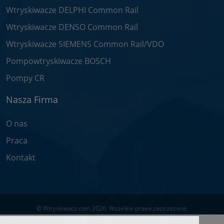
Wtryskiwacze DELPHI Common Rail
Wtryskiwacze DENSO Common Rail
Wtryskiwacze SIEMENS Common Rail/VDO
Pompowtryskiwacze BOSCH
Pompy CR
Nasza Firma
O nas
Praca
Kontakt
© Wtryskiwacz.com 2026. Wszelkie prawa zastrzeżone.
Zawarte na stronie teksty oraz zdjęcia są własnością firmy Bosch Service -