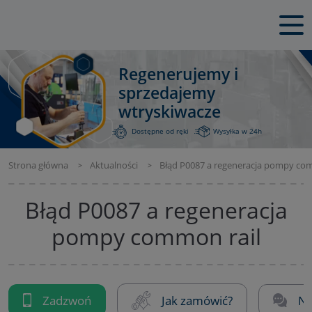
Regenerujemy i
sprzedajemy
wtryskiwacze
Dostępne od ręki
Wysyłka w 24h
Strona główna
Aktualności
Błąd P0087 a regeneracja pompy co
Błąd P0087 a regeneracja
pompy common rail
Zadzwoń
Jak zamówić?
Na